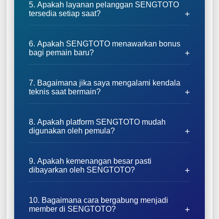
5. Apakah layanan pelanggan SENGTOTO
tersedia setiap saat?
6. Apakah SENGTOTO menawarkan bonus
bagi pemain baru?
7. Bagaimana jika saya mengalami kendala
teknis saat bermain?
8. Apakah platform SENGTOTO mudah
digunakan oleh pemula?
9. Apakah kemenangan besar pasti
dibayarkan oleh SENGTOTO?
10. Bagaimana cara bergabung menjadi
member di SENGTOTO?