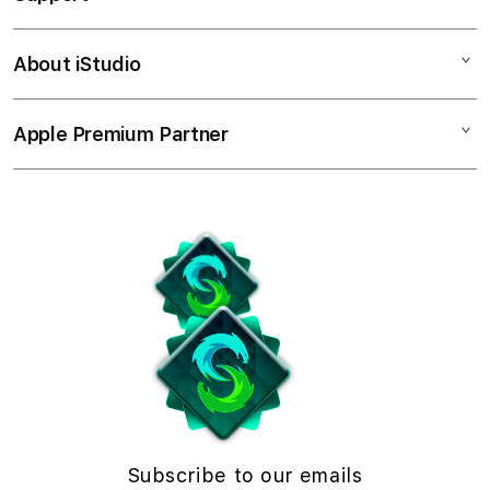
l
iPhone
u
Corporate
Watch
About iStudio
m
My Account
Demo Sessions
Music
n
Collection & Delivery
Elush Service Provider
a
TV & Home
Apple Premium Partner
About Us
Returns & Exchanges
c
Financing Options
Accessories
c
Find an iStudio near you
Contact Us
Trade-in
o
Offers
Why Shop at iStudio
FAQ
r
Traveller’s Reservation
Elush Corporate Website
d
Privacy Policy
i
Site Terms of Use
o
n
Subscribe to our emails