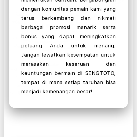
dengan komunitas pemain kami yang
terus berkembang dan nikmati
berbagai promosi menarik serta
bonus yang dapat meningkatkan
peluang Anda untuk menang.
Jangan lewatkan kesempatan untuk
merasakan keseruan dan
keuntungan bermain di SENGTOTO,
tempat di mana setiap taruhan bisa
menjadi kemenangan besar!