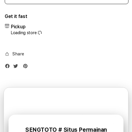
quantity
quant
for
for
Get it fast
iPhone
iPho
17
17
Pickup
Air
Air
Loading store
1TB
1TB
Silver
Silve
Share
SENGTOTO # Situs Permainan